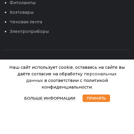
Фитолампы
Хозтовары
Чековая лента
Электроприборы
Наш сайт использует cookie, оставаясь на сайте вы
даёте согласие на обработку
персональных
Решетка
данных
в соответствии с политикой
Садовая
конфиденциальности.
(яч.
3
В
0
© 2026
Интернет магазин Успех. ИП Хрипунов Сергей
20*20мм)
наличии
БОЛЬШЕ ИНФОРМАЦИИ
ПРИНЯТЬ
Александрович
900.00
₽
1х20м
Магазин
Избранное
Корзина
Мой аккаунт
ИНН 420800180243 / ОГРНИП 304420530300327
(Желтый)
Все права защищены.
Персональные данные.
(ПРОТЭКТ)
Сайт любезно предоставлен разработчиками
Web-студии
Вячеслава Круговых