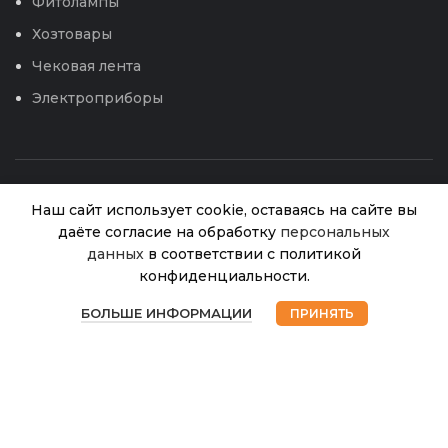
Фитолампы
Хозтовары
Чековая лента
Электроприборы
Наш сайт использует cookie, оставаясь на сайте вы
даёте согласие на обработку
персональных
данных
в соответствии с политикой
Грабли
конфиденциальности.
веерные
В
0
Пластинчатые
300.00
₽
© 2026
Интернет магазин Успех. ИП Хрипунов Сергей
наличии
БОЛЬШЕ ИНФОРМАЦИИ
ПРИНЯТЬ
оцинкованные
Александрович
Магазин
Избранное
Корзина
Мой аккаунт
ИНН 420800180243 / ОГРНИП 304420530300327
20 зуб.
Все права защищены.
Персональные данные.
Сайт любезно предоставлен разработчиками
Web-студии
Вячеслава Круговых