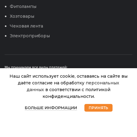
Фитолампы
Хозтовары
Чековая лента
Электроприборы
Наш сайт использует cookie, оставаясь на сайте вы
даёте согласие на обработку
персональных
Решетка
данных
в соответствии с политикой
Садовая
(яч.
конфиденциальности.
© 2026
Интернет магазин Успех. ИП Хрипунов Сергей
3
20*20мм)
В
0
Александрович
наличии
1х20м
БОЛЬШЕ ИНФОРМАЦИИ
ПРИНЯТЬ
900.00
₽
ИНН 420800180243 / ОГРНИП 304420530300327
Магазин
Избранное
Корзина
Мой аккаунт
(Лесной-
Все права защищены.
Персональные данные.
зеленый)
Сайт любезно предоставлен разработчиками
(ПРОТЭКТ)
Web-студии
Вячеслава Круговых