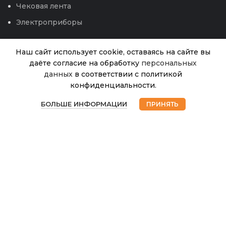
Чековая лента
Электроприборы
Наш сайт использует cookie, оставаясь на сайте вы
даёте согласие на обработку
персональных
Пр.Укроп Карусель
данных
в соответствии с политикой
Нет в
42.00
₽
наличии
(Гавриш) 2г 12.26
конфиденциальности.
0
БОЛЬШЕ ИНФОРМАЦИИ
ПРИНЯТЬ
Магазин
Избранное
Корзина
Мой аккаунт
© 2026
Интернет магазин Успех. ИП Хрипунов Сергей
Александрович
ИНН 420800180243 / ОГРНИП 304420530300327
Все права защищены.
Персональные данные.
Сайт любезно предоставлен разработчиками
Web-студии
Вячеслава Круговых