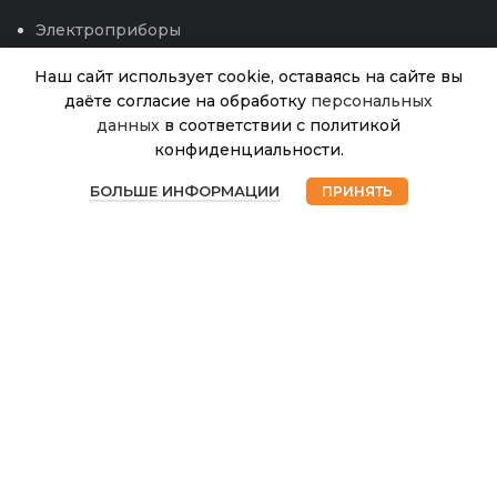
Электроприборы
Наш сайт использует cookie, оставаясь на сайте вы
даёте согласие на обработку
персональных
данных
в соответствии с политикой
конфиденциальности.
Пр.Базилик
В
0
Арарат (НК)
29.00
₽
наличии
БОЛЬШЕ ИНФОРМАЦИИ
ПРИНЯТЬ
0,3г 12.26
Магазин
Избранное
Корзина
Мой аккаунт
© 2026
Интернет магазин Успех. ИП Хрипунов Сергей
Александрович
ИНН 420800180243 / ОГРНИП 304420530300327
Все права защищены.
Персональные данные.
Сайт любезно предоставлен разработчиками
Web-студии
Вячеслава Круговых