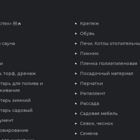
пех» 🆕🔥
Крепеж
Обувь
 сауна
Печи, Котлы отопительн
Пикник
и
Пленка полиэтиленовая
, торф, дренаж
Посадочный материал
тарь для полива и
Перчатки
кивания
Репеллент
тарь зимний
Рассада
тарь садовый
Садовая мебель
умент
Севок, чеснок
рвирование
Семена