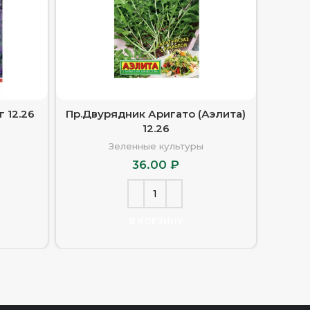
г 12.26
Пр.Двурядник Аригато (Аэлита)
Пр.Бази
12.26
Зеленные культуры
36.00
₽
В КОРЗИНУ