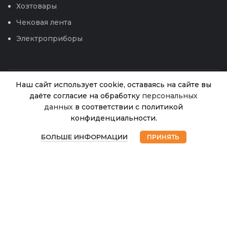
Хозтовары
Чековая лента
Электроприборы
Наш сайт использует cookie, оставаясь на сайте вы
даёте согласие на обработку
персональных
Пленка
данных
в соответствии с политикой
Светлица
«Водяной»
конфиденциальности.
70
голубая
В
0
наличии
300мкм,
БОЛЬШЕ ИНФОРМАЦИИ
ПРИНЯТЬ
308.00
₽
Магазин
Избранное
Корзина
Мой аккаунт
© 2026
Интернет магазин Успех. ИП Хрипунов Сергей
ширина
Александрович
6м (ШАР)
ИНН 420800180243 / ОГРНИП 304420530300327
36
Все права защищены.
Персональные данные.
Сайт любезно предоставлен разработчиками
Web-студии
Вячеслава Круговых