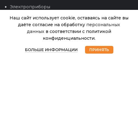
Электроприборы
Наш сайт использует cookie, оставаясь на сайте вы
даёте согласие на обработку
персональных
Пленка
данных
в соответствии с политикой
Светлица
конфиденциальности.
«Водяной»
15
В
0
голубая
наличии
БОЛЬШЕ ИНФОРМАЦИИ
ПРИНЯТЬ
235.00
₽
300мкм,
Магазин
Избранное
Корзина
Мой аккаунт
7,1 х 6м
(ШАР)
© 2026
Интернет магазин Успех. ИП Хрипунов Сергей
Александрович
ИНН 420800180243 / ОГРНИП 304420530300327
Все права защищены.
Персональные данные.
Сайт любезно предоставлен разработчиками
Web-студии
Вячеслава Круговых