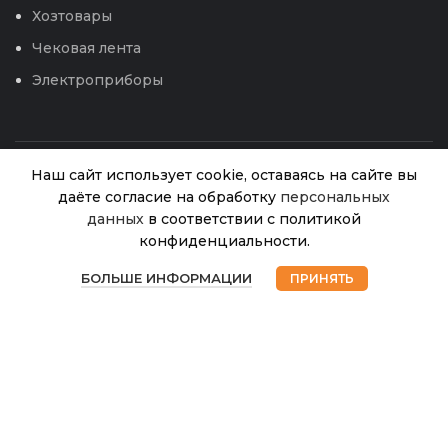
Хозтовары
Чековая лента
Электроприборы
Наш сайт использует cookie, оставаясь на сайте вы
даёте согласие на обработку
персональных
данных
в соответствии с политикой
Пленка 1
конфиденциальности.
сорт
В
0
0,12*1500*2
97.00
₽
наличии
БОЛЬШЕ ИНФОРМАЦИИ
ПРИНЯТЬ
(ПОЛИМЕР)
© 2026
Интернет магазин Успех. ИП Хрипунов Сергей
Магазин
Избранное
Корзина
Мой аккаунт
Александрович
160
ИНН 420800180243 / ОГРНИП 304420530300327
Все права защищены.
Персональные данные.
Сайт любезно предоставлен разработчиками
Web-студии
Вячеслава Круговых