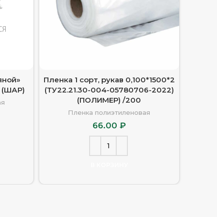
яной»
Пленка 1 сорт, рукав 0,100*1500*2
Пленка 
м (ШАР)
(ТУ22.21.30-004-05780706-2022)
(ТУ22.
(ПОЛИМЕР) /200
ая
Пленка полиэтиленовая
66.00
₽
В КОРЗИНУ