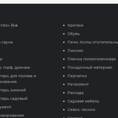
пех» 🆕🔥
Крепеж
Обувь
 сауна
Печи, Котлы отопительн
Пикник
и
Пленка полиэтиленовая
, торф, дренаж
Посадочный материал
тарь для полива и
Перчатки
кивания
Репеллент
тарь зимний
Рассада
тарь садовый
Садовая мебель
умент
Севок, чеснок
рвирование