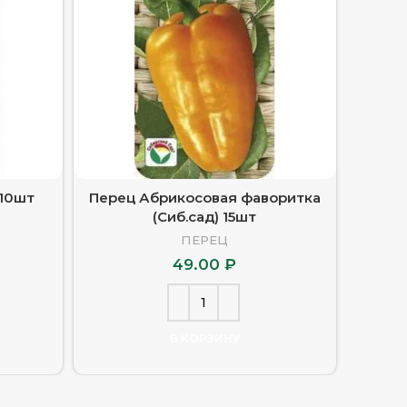
 10шт
Перец Абрикосовая фаворитка
Пере
(Сиб.сад) 15шт
ПЕРЕЦ
49.00
₽
В КОРЗИНУ