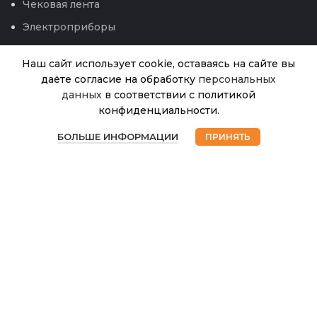
Чековая лента
Электроприборы
Наш сайт использует cookie, оставаясь на сайте вы
даёте согласие на обработку
персональных
данных
в соответствии с политикой
Перец
конфиденциальности.
Вау
В
0
смесь
105.00
₽
наличии
БОЛЬШЕ ИНФОРМАЦИИ
ПРИНЯТЬ
F1(НК)
Магазин
Избранное
Корзина
Мой аккаунт
8шт
© 2026
Интернет магазин Успех. ИП Хрипунов Сергей
Александрович
ИНН 420800180243 / ОГРНИП 304420530300327
Все права защищены.
Персональные данные.
Сайт любезно предоставлен разработчиками
Web-студии
Вячеслава Круговых