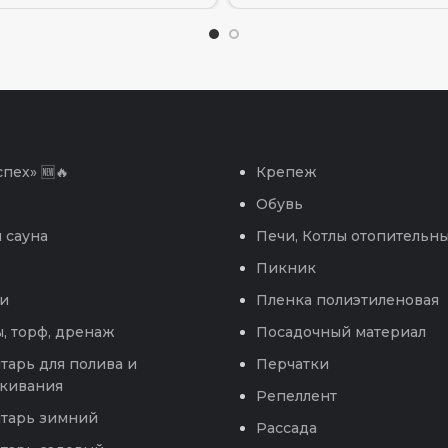
пех» 🆕🔥
Крепеж
Обувь
 сауна
Печи, Котлы отопительн
Пикник
и
Пленка полиэтиленовая
, торф, дренаж
Посадочный материал
тарь для полива и
Перчатки
кивания
Репеллент
тарь зимний
Рассада