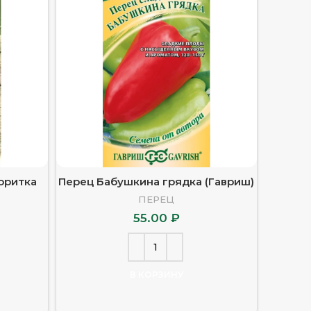
оритка
Перец Бабушкина грядка (Гавриш)
Перец Б
ПЕРЕЦ
55.00
₽
В КОРЗИНУ