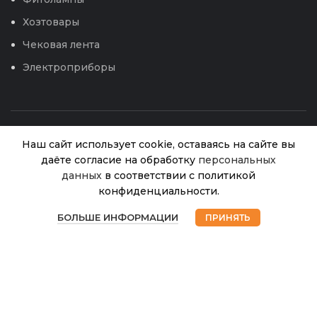
Хозтовары
Чековая лента
Электроприборы
Наш сайт использует cookie, оставаясь на сайте вы
даёте согласие на обработку
персональных
данных
в соответствии с политикой
Нард
Шалфей
конфиденциальности.
горшок с
В
0
320.00
₽
© 2026
Интернет магазин Успех. ИП Хрипунов Сергей
наличии
вкладкой
БОЛЬШЕ ИНФОРМАЦИИ
ПРИНЯТЬ
Магазин
Избранное
Корзина
Мой аккаунт
Александрович
d14*14
ИНН 420800180243 / ОГРНИП 304420530300327
(2,1л) (LG)
Все права защищены.
Персональные данные.
Сайт любезно предоставлен разработчиками
Web-студии
Вячеслава Круговых