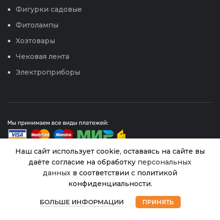
Фигурки садовые
Фитолампы
Хозтовары
Чековая лента
Электроприборы
Наш сайт использует cookie, оставаясь на сайте вы
даёте согласие на обработку
персональных
данных
в соответствии с политикой
Альфа
© 2026
Интернет магазин Успех. ИП Хрипунов Сергей
Александрович
Белый
конфиденциальности.
ИНН 420800180243 / ОГРНИП 304420530300327
2,9л
В
0
320.00
₽
Все права защищены.
Персональные данные.
наличии
горшок с
БОЛЬШЕ ИНФОРМАЦИИ
ПРИНЯТЬ
Магазин
Избранное
Корзина
Мой аккаунт
вкладкой
Сайт любезно предоставлен разработчиками