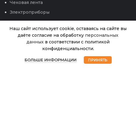
Чековая лента
Электроприборы
Наш сайт использует cookie, оставаясь на сайте вы
Набор
даёте согласие на обработку
персональных
Поталь
данных
в соответствии с политикой
бутон
конфиденциальности.
эстет
3
В
0
серебр./
наличии
БОЛЬШЕ ИНФОРМАЦИИ
ПРИНЯТЬ
800.00
₽
черн из
Магазин
Избранное
Корзина
Мой аккаунт
4-х
комплект
© 2026
Интернет магазин Успех. ИП Хрипунов Сергей
(LG)
Александрович
ИНН 420800180243 / ОГРНИП 304420530300327
Все права защищены.
Персональные данные.
Сайт любезно предоставлен разработчиками
Web-студии
Вячеслава Круговых