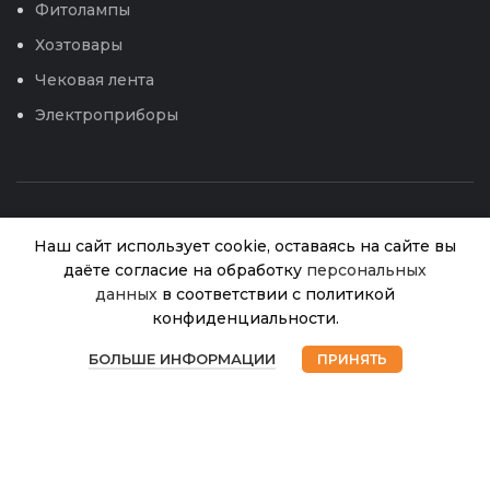
Фитолампы
Хозтовары
Чековая лента
Электроприборы
Наш сайт использует cookie, оставаясь на сайте вы
даёте согласие на обработку
персональных
данных
в соответствии с политикой
Леска для
триммера
конфиденциальности.
2,0*15м
В
0
© 2026
Интернет магазин Успех. ИП Хрипунов Сергей
150.00
₽
наличии
скрученная
БОЛЬШЕ ИНФОРМАЦИИ
ПРИНЯТЬ
Александрович
Магазин
Избранное
Корзина
Мой аккаунт
ИНН 420800180243 / ОГРНИП 304420530300327
(Trimmer
Все права защищены.
Персональные данные.
Line) /240
Сайт любезно предоставлен разработчиками
Web-студии
Вячеслава Круговых