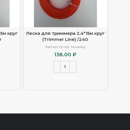
5м круг
Леска для триммера 2,4*15м круг
Леск
0
(Trimmer Line) /240
звезда 
Запчасти на технику
138.00
₽
В КОРЗИНУ