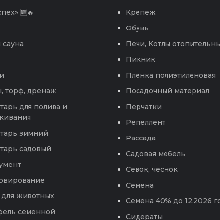
пех» 🆕🔥
Крепеж
Обувь
 сауна
Печи, Котлы отопительн
Пикник
и
Пленка полиэтиленовая
, торф, дренаж
Посадочный материал
тарь для полива и
Перчатки
кивания
Репеллент
тарь зимний
Рассада
тарь садовый
Садовая мебель
умент
Севок, чеснок
рвирование
Семена
 для животных
Семена 40% до 12.2026 г
фель семенной
Сидераты