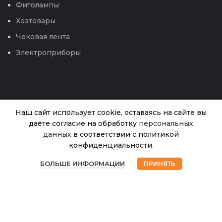
Фитолампы
Хозтовары
Чековая лента
Электроприборы
Наш сайт использует cookie, оставаясь на сайте вы
даёте согласие на обработку
персональных
данных
в соответствии с политикой
Леска для
триммера
конфиденциальности.
1,6*15м
В
© 2026
Интернет магазин Успех. ИП Хрипунов Сергей
0
99.00
₽
наличии
треугольник
БОЛЬШЕ ИНФОРМАЦИИ
ПРИНЯТЬ
Александрович
Магазин
Избранное
Корзина
Мой аккаунт
ИНН 420800180243 / ОГРНИП 304420530300327
(Trimmer
Все права защищены.
Персональные данные.
Line) /240
Сайт любезно предоставлен разработчиками
Web-студии
Вячеслава Круговых