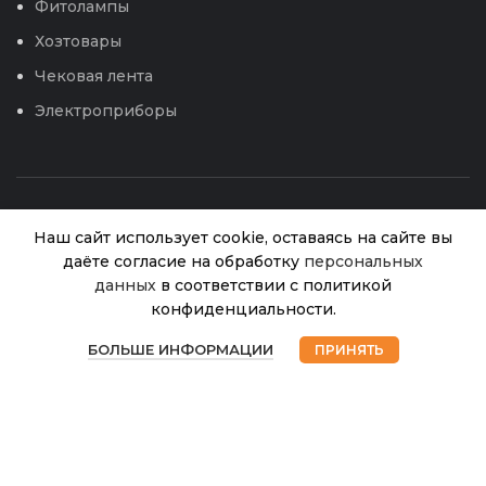
Фитолампы
Хозтовары
Чековая лента
Электроприборы
Наш сайт использует cookie, оставаясь на сайте вы
даёте согласие на обработку
персональных
Укроп Ароматный
данных
в соответствии с политикой
Нет в
40.00
₽
наличии
(Аэлита)
конфиденциальности.
0
© 2026
Интернет магазин Успех. ИП Хрипунов Сергей
БОЛЬШЕ ИНФОРМАЦИИ
ПРИНЯТЬ
Александрович
Магазин
Избранное
Корзина
Мой аккаунт
ИНН 420800180243 / ОГРНИП 304420530300327
Все права защищены.
Персональные данные.
Сайт любезно предоставлен разработчиками
Web-студии
Вячеслава Круговых