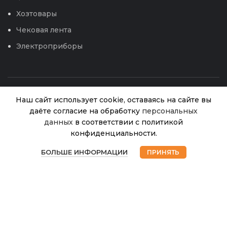
Хозтовары
Чековая лента
Электроприборы
Наш сайт использует cookie, оставаясь на сайте вы
даёте согласие на обработку
персональных
Укроп Анкер
данных
в соответствии с политикой
Нет в
43.00
₽
наличии
(Гавриш) 2г
конфиденциальности.
0
БОЛЬШЕ ИНФОРМАЦИИ
© 2026
Интернет магазин Успех. ИП Хрипунов Сергей
ПРИНЯТЬ
Магазин
Избранное
Корзина
Мой аккаунт
Александрович
ИНН 420800180243 / ОГРНИП 304420530300327
Все права защищены.
Персональные данные.
Сайт любезно предоставлен разработчиками
Web-студии
Вячеслава Круговых