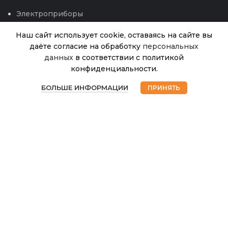
Электроприборы
Наш сайт использует cookie, оставаясь на сайте вы
даёте согласие на обработку
персональных
данных
в соответствии с политикой
Стол
конфиденциальности.
В
11
Романтика
0
наличии
В 
1,2 (К-
БОЛЬШЕ ИНФОРМАЦИИ
ПРИНЯТЬ
025.00
₽
лишь 1
Магазин
Избранное
Корзина
Мой аккаунт
Агро)
© 2026
Интернет магазин Успех. ИП Хрипунов Сергей
Александрович
ИНН 420800180243 / ОГРНИП 304420530300327
Все права защищены.
Персональные данные.
Сайт любезно предоставлен разработчиками
Web-студии
Вячеслава Круговых