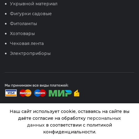
Укрывной материал
Фигурки садовые
Фитолампы
Хозтовары
Чековая лента
Электроприборы
Наш сайт использует cookie, оставаясь на сайте вы
даёте согласие на обработку
персональных
© 2026
Интернет магазин Успех. ИП Хрипунов Сергей
Александрович
3
Лавка «ХИТ» 1,2
данных
в соответствии с политикой
Нет в
ИНН 420800180243 / ОГРНИП 304420530300327
наличии
(К-Агро)
270.00
₽
конфиденциальности.
Все права защищены.
Персональные данные.
0