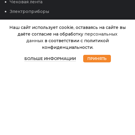
Чековая лента
Электроприборы
Наш сайт использует cookie, оставаясь на сайте вы
даёте согласие на обработку
персональных
данных
в соответствии с политикой
Решетка
Заборная
конфиденциальности.
3
(яч.50х50)
В
0
наличии
1х20м
БОЛЬШЕ ИНФОРМАЦИИ
ПРИНЯТЬ
900.00
₽
Магазин
Избранное
Корзина
Мой аккаунт
(Зеленый)
(ПРОТЭКТ)
© 2026
Интернет магазин Успех. ИП Хрипунов Сергей
Александрович
ИНН 420800180243 / ОГРНИП 304420530300327
Все права защищены.
Персональные данные.
Сайт любезно предоставлен разработчиками
Web-студии
Вячеслава Круговых