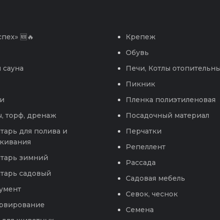
пех» 🆕🔥
Крепеж
Обувь
 сауна
Печи, Котлы отопительн
Пикник
и
Пленка полиэтиленовая
, торф, дренаж
Посадочный материал
тарь для полива и
Перчатки
кивания
Репеллент
тарь зимний
Рассада
тарь садовый
Садовая мебель
умент
Севок, чеснок
рвирование
Семена