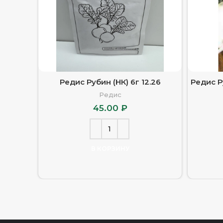
Редис Рубин (НК) 6г 12.26
Редис Р
Редис
45.00
₽
В КОРЗИНУ