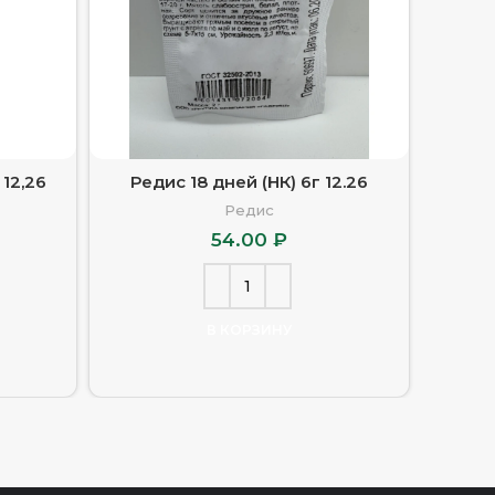
 12,26
Редис 18 дней (НК) 6г 12.26
Редис
Редис
54.00
₽
В КОРЗИНУ