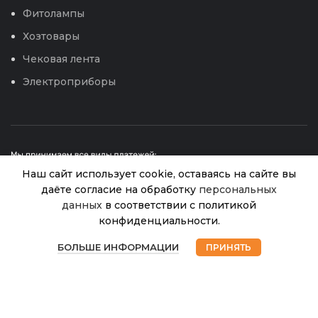
Фитолампы
Хозтовары
Чековая лента
Электроприборы
Наш сайт использует cookie, оставаясь на сайте вы
даёте согласие на обработку
персональных
данных
в соответствии с политикой
Капуста
Пекинская
конфиденциальности.
© 2026
Интернет магазин Успех. ИП Хрипунов Сергей
Сто
В
0
40.00
₽
Александрович
наличии
пеленок
БОЛЬШЕ ИНФОРМАЦИИ
ПРИНЯТЬ
ИНН 420800180243 / ОГРНИП 304420530300327
Магазин
Избранное
Корзина
Мой аккаунт
(Аэлита)
Все права защищены.
Персональные данные.
0,3г
Сайт любезно предоставлен разработчиками
Web-студии
Вячеслава Круговых