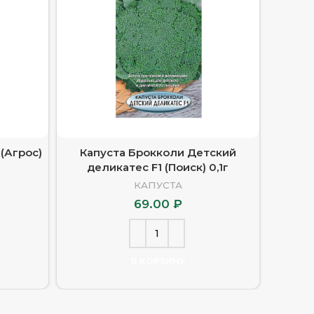
(Агрос)
Капуста Брокколи Детский
Капуста
деликатес F1 (Поиск) 0,1г
КАПУСТА
69.00
₽
В КОРЗИНУ