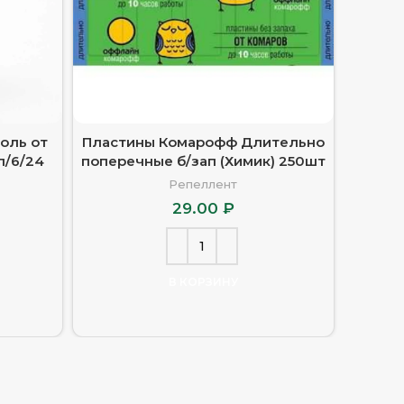
золь от
Пластины Комарофф Длительно
Дэта
л/6/24
поперечные б/зап (Химик) 250шт
Репеллент
29.00
₽
В КОРЗИНУ