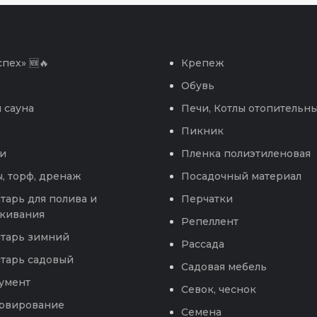
пех» 🆕🔥
Крепеж
Обувь
 сауна
Печи, Котлы отопительн
Пикник
и
Пленка полиэтиленовая
, торф, дренаж
Посадочный материал
тарь для полива и
Перчатки
кивания
Репеллент
тарь зимний
Рассада
тарь садовый
Садовая мебель
умент
Севок, чеснок
рвирование
Семена