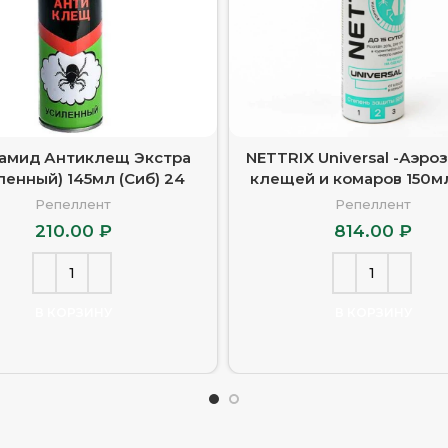
амид Антиклещ Экстра
NETTRIX Universal -Аэро
ленный) 145мл (Сиб) 24
клещей и комаров 150м
Репеллент
Репеллент
210.00
₽
814.00
₽
В КОРЗИНУ
В КОРЗИНУ