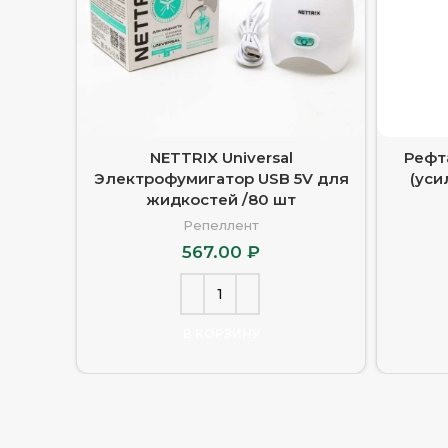
NETTRIX Universal
Рефт
Электрофумигатор USB 5V для
(уси
жидкостей /80 шт
Репеллент
567.00
₽
В КОРЗИНУ