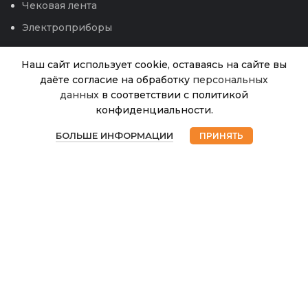
Чековая лента
Электроприборы
Наш сайт использует cookie, оставаясь на сайте вы
даёте согласие на обработку
персональных
Пластины
данных
в соответствии с политикой
Комарофф
конфиденциальности.
Бережно
В
0
поперечные
35.00
₽
наличии
БОЛЬШЕ ИНФОРМАЦИИ
ПРИНЯТЬ
б/зап
Магазин
Избранное
Корзина
Мой аккаунт
(Химик)
250шт
© 2026
Интернет магазин Успех. ИП Хрипунов Сергей
Александрович
ИНН 420800180243 / ОГРНИП 304420530300327
Все права защищены.
Персональные данные.
Сайт любезно предоставлен разработчиками
Web-студии
Вячеслава Круговых