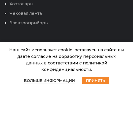
Хозтовары
Чековая лента
Электроприборы
Наш сайт использует cookie, оставаясь на сайте вы
даёте согласие на обработку
персональных
данных
в соответствии с политикой
Лопата
конфиденциальности.
Штыковая
В
0
универсальая
275.00
₽
наличии
БОЛЬШЕ ИНФОРМАЦИИ
ПРИНЯТЬ
(рельсовая
Магазин
Избранное
Корзина
Мой аккаунт
© 2026
Интернет магазин Успех. ИП Хрипунов Сергей
сталь) (СТС)
Александрович
ИНН 420800180243 / ОГРНИП 304420530300327
Все права защищены.
Персональные данные.
Сайт любезно предоставлен разработчиками
Web-студии
Вячеслава Круговых