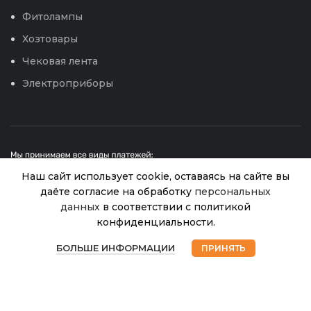
Фитолампы
Хозтовары
Чековая лента
Электроприборы
Наш сайт использует cookie, оставаясь на сайте вы
даёте согласие на обработку
персональных
данных
в соответствии с политикой
конфиденциальности.
Вилка
© 2026
Интернет магазин Успех. ИП Хрипунов Сергей
В
0
Александрович
посад.садовая
435.00
₽
наличии
БОЛЬШЕ ИНФОРМАЦИИ
ПРИНЯТЬ
ИНН 420800180243 / ОГРНИП 304420530300327
0231-4 (ЦИ)
Магазин
Избранное
Корзина
Мой аккаунт
Все права защищены.
Персональные данные.
Сайт любезно предоставлен разработчиками
Web-студии
Вячеслава Круговых