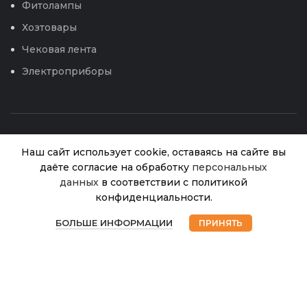
Фитолампы
Хозтовары
Чековая лента
Электроприборы
Наш сайт использует cookie, оставаясь на сайте вы
даёте согласие на обработку
персональных
Салат Кучерявец
данных
в соответствии с политикой
Нет в
Одесский (Гавриш)
32.00
₽
наличии
конфиденциальности.
0,5г Уд.С.
0
© 2026
Интернет магазин Успех. ИП Хрипунов Сергей
БОЛЬШЕ ИНФОРМАЦИИ
ПРИНЯТЬ
Александрович
Магазин
Избранное
Корзина
Мой аккаунт
ИНН 420800180243 / ОГРНИП 304420530300327
Все права защищены.
Персональные данные.
Сайт любезно предоставлен разработчиками
Web-студии
Вячеслава Круговых