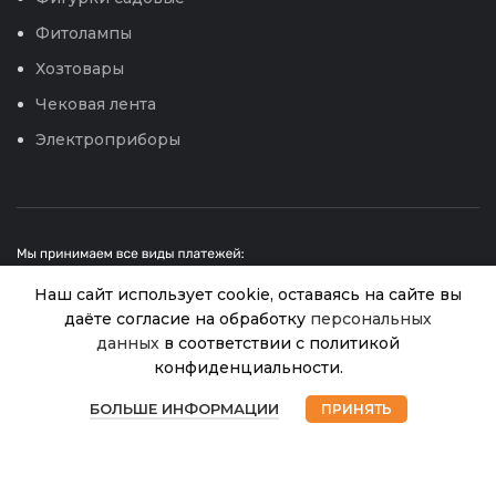
Фитолампы
Хозтовары
Чековая лента
Электроприборы
Наш сайт использует cookie, оставаясь на сайте вы
даёте согласие на обработку
персональных
Салат Азарт листовой
данных
в соответствии с политикой
Нет в
(Гавриш) 0,5г
24.00
₽
наличии
конфиденциальности.
© 2026
Интернет магазин Успех. ИП Хрипунов Сергей
металлиз.
Александрович
0
ИНН 420800180243 / ОГРНИП 304420530300327
БОЛЬШЕ ИНФОРМАЦИИ
ПРИНЯТЬ
Магазин
Избранное
Корзина
Мой аккаунт
Все права защищены.
Персональные данные.
Сайт любезно предоставлен разработчиками
Web-студии
Вячеслава Круговых