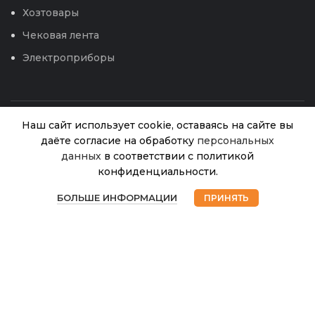
Хозтовары
Чековая лента
Электроприборы
Наш сайт использует cookie, оставаясь на сайте вы
даёте согласие на обработку
персональных
данных
в соответствии с политикой
Кабачок
конфиденциальности.
Заячье
В
0
ушко
42.00
₽
наличии
БОЛЬШЕ ИНФОРМАЦИИ
ПРИНЯТЬ
(НК)
© 2026
Интернет магазин Успех. ИП Хрипунов Сергей
Магазин
Избранное
Корзина
Мой аккаунт
Александрович
10шт
ИНН 420800180243 / ОГРНИП 304420530300327
Все права защищены.
Персональные данные.
Сайт любезно предоставлен разработчиками
Web-студии
Вячеслава Круговых