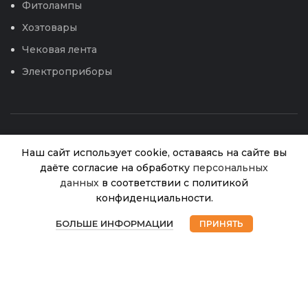
Фитолампы
Хозтовары
Чековая лента
Электроприборы
Наш сайт использует cookie, оставаясь на сайте вы
даёте согласие на обработку
персональных
данных
в соответствии с политикой
Кабачок
конфиденциальности.
Астория
В
0
© 2026
Интернет магазин Успех. ИП Хрипунов Сергей
55.00
₽
наличии
(СеДеК)
БОЛЬШЕ ИНФОРМАЦИИ
ПРИНЯТЬ
Александрович
Магазин
Избранное
Корзина
Мой аккаунт
2г
ИНН 420800180243 / ОГРНИП 304420530300327
Все права защищены.
Персональные данные.
Сайт любезно предоставлен разработчиками
Web-студии
Вячеслава Круговых