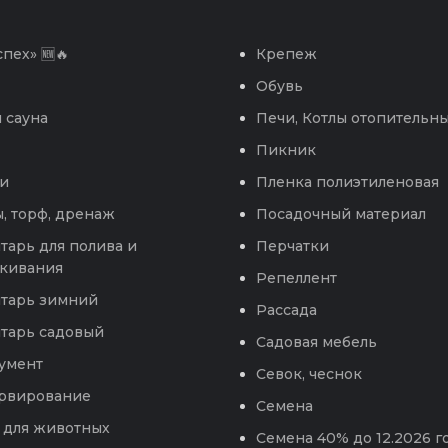
пех» 🆕🔥
Крепеж
Обувь
 сауна
Печи, Котлы отопительн
Пикник
и
Пленка полиэтиленовая
, торф, дренаж
Посадочный материал
тарь для полива и
Перчатки
кивания
Репеллент
тарь зимний
Рассада
тарь садовый
Садовая мебель
умент
Севок, чеснок
рвирование
Семена
 для животных
Семена 40% до 12.2026 г