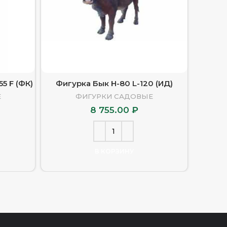
5 F (ФК)
Фигурка Бык H-80 L-120 (ИД)
Фигурка
Е
ФИГУРКИ САДОВЫЕ
8 755.00
₽
В КОРЗИНУ