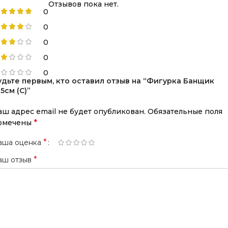
Отзывов пока нет.
0
0
0
0
0
удьте первым, кто оставил отзыв на “Фигурка Банщик
5см (С)”
аш адрес email не будет опубликован.
Обязательные поля
*
омечены
*
аша оценка
*
аш отзыв