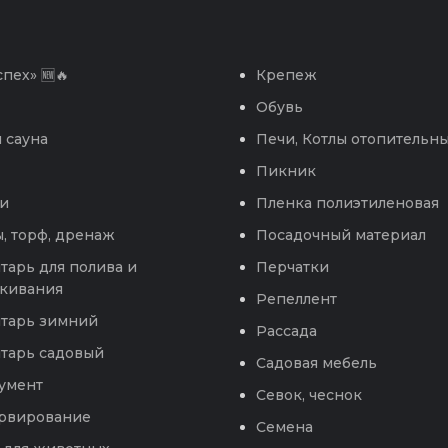
пех» 🆕🔥
Крепеж
Обувь
 сауна
Печи, Котлы отопительн
Пикник
и
Пленка полиэтиленовая
, торф, дренаж
Посадочный материал
тарь для полива и
Перчатки
кивания
Репеллент
тарь зимний
Рассада
тарь садовый
Садовая мебель
умент
Севок, чеснок
рвирование
Семена