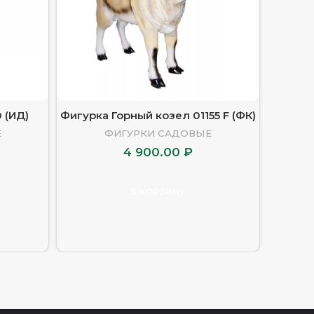
 (ИД)
Фигурка Горный козел 01155 F (ФК)
Фигу
Е
ФИГУРКИ САДОВЫЕ
4 900.00
₽
В КОРЗИНУ