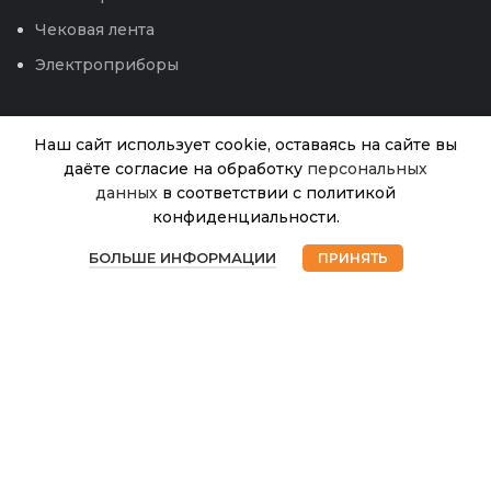
Чековая лента
Электроприборы
Наш сайт использует cookie, оставаясь на сайте вы
даёте согласие на обработку
персональных
данных
в соответствии с политикой
Фигурка
конфиденциальности.
В
8
Бык H-
0
наличии
80 L-120
БОЛЬШЕ ИНФОРМАЦИИ
ПРИНЯТЬ
755.00
₽
лишь 2
Магазин
Избранное
Корзина
Мой аккаунт
(ИД)
© 2026
Интернет магазин Успех. ИП Хрипунов Сергей
Александрович
ИНН 420800180243 / ОГРНИП 304420530300327
Все права защищены.
Персональные данные.
Сайт любезно предоставлен разработчиками
Web-студии
Вячеслава Круговых