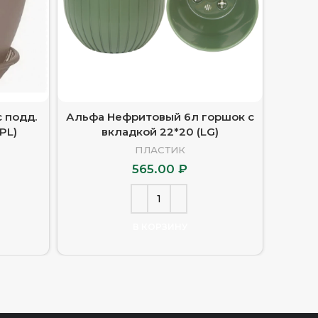
с подд.
Альфа Нефритовый 6л горшок с
Альф
PL)
вкладкой 22*20 (LG)
ПЛАСТИК
565.00
₽
В КОРЗИНУ