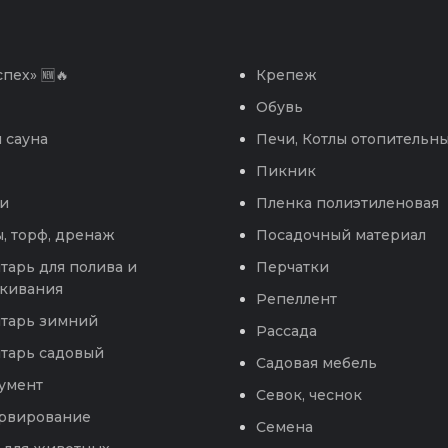
пех» 🆕🔥
Крепеж
Обувь
 сауна
Печи, Котлы отопительн
Пикник
и
Пленка полиэтиленовая
, торф, дренаж
Посадочный материал
тарь для полива и
Перчатки
кивания
Репеллент
тарь зимний
Рассада
тарь садовый
Садовая мебель
умент
Севок, чеснок
рвирование
Семена