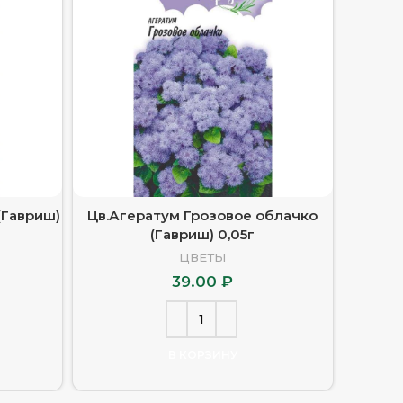
(Гавриш)
Цв.Агератум Грозовое облачко
Цв.Ак
(Гавриш) 0,05г
ЦВЕТЫ
39.00
₽
В КОРЗИНУ