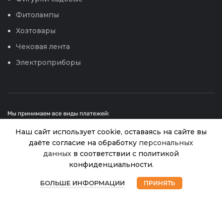
Фитолампы
Хозтовары
Чековая лента
Электроприборы
Наш сайт использует cookie, оставаясь на сайте вы
даёте согласие на обработку
персональных
данных
в соответствии с политикой
Кабачок
конфиденциальности.
© 2026
Интернет магазин Успех. ИП Хрипунов Сергей
Черное
Александрович
В
0
золото
40.00
₽
ИНН 420800180243 / ОГРНИП 304420530300327
наличии
БОЛЬШЕ ИНФОРМАЦИИ
ПРИНЯТЬ
(УД)
Магазин
Избранное
Корзина
Мой аккаунт
Все права защищены.
Персональные данные.
цуккини
Сайт любезно предоставлен разработчиками
Web-студии
Вячеслава Круговых