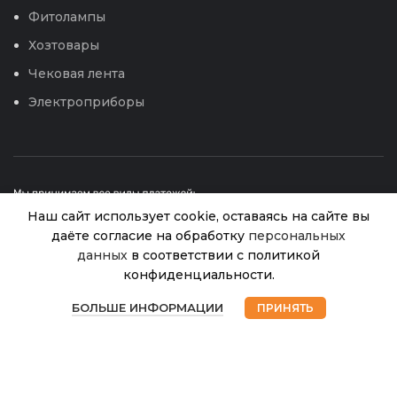
Фитолампы
Хозтовары
Чековая лента
Электроприборы
Наш сайт использует cookie, оставаясь на сайте вы
даёте согласие на обработку
персональных
данных
в соответствии с политикой
конфиденциальности.
Бобы
© 2026
Интернет магазин Успех. ИП Хрипунов Сергей
В
0
Челябинские
55.00
₽
Александрович
наличии
БОЛЬШЕ ИНФОРМАЦИИ
ПРИНЯТЬ
ИНН 420800180243 / ОГРНИП 304420530300327
87 (УД)
Магазин
Избранное
Корзина
Мой аккаунт
Все права защищены.
Персональные данные.
Сайт любезно предоставлен разработчиками
Web-студии
Вячеслава Круговых