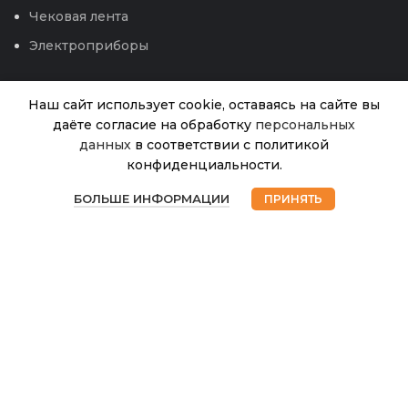
Чековая лента
Электроприборы
Наш сайт использует cookie, оставаясь на сайте вы
даёте согласие на обработку
персональных
данных
в соответствии с политикой
Бак
конфиденциальности.
2
многофункциональный
В
0
наличии
«Гроссо» 58л с
БОЛЬШЕ ИНФОРМАЦИИ
ПРИНЯТЬ
300.00
₽
Магазин
Избранное
Корзина
Мой аккаунт
крышкой (Мартика)
© 2026
Интернет магазин Успех. ИП Хрипунов Сергей
Александрович
ИНН 420800180243 / ОГРНИП 304420530300327
Все права защищены.
Персональные данные.
Сайт любезно предоставлен разработчиками
Web-студии
Вячеслава Круговых