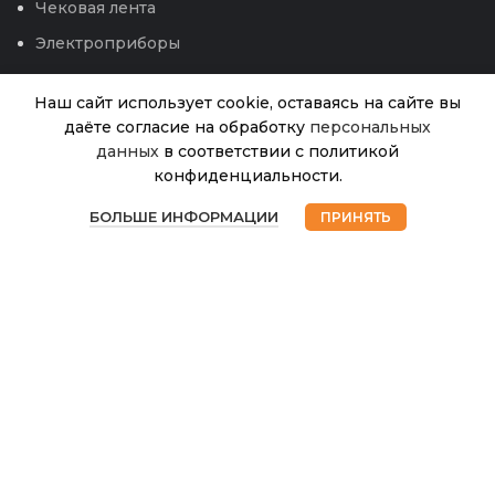
Чековая лента
Электроприборы
Наш сайт использует cookie, оставаясь на сайте вы
даёте согласие на обработку
персональных
данных
в соответствии с политикой
Бак
конфиденциальности.
1
многофункциональный
В
0
наличии
«Гроссо» 38л с
БОЛЬШЕ ИНФОРМАЦИИ
ПРИНЯТЬ
690.00
₽
Магазин
Избранное
Корзина
Мой аккаунт
крышкой (Мартика)
© 2026
Интернет магазин Успех. ИП Хрипунов Сергей
Александрович
ИНН 420800180243 / ОГРНИП 304420530300327
Все права защищены.
Персональные данные.
Сайт любезно предоставлен разработчиками
Web-студии
Вячеслава Круговых