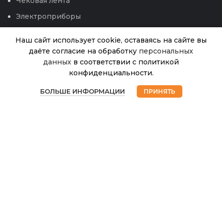
Чековая лента
Электроприборы
Наш сайт использует cookie, оставаясь на сайте вы
даёте согласие на обработку
персональных
данных
в соответствии с политикой
Антик D28,
7,2л белый
конфиденциальности.
с подд.
В
0
320.00
₽
наличии
цветочный
БОЛЬШЕ ИНФОРМАЦИИ
ПРИНЯТЬ
Магазин
Избранное
Корзина
Мой аккаунт
горшок
(5PL)
© 2026
Интернет магазин Успех. ИП Хрипунов Сергей
Александрович
ИНН 420800180243 / ОГРНИП 304420530300327
Все права защищены.
Персональные данные.
Сайт любезно предоставлен разработчиками
Web-студии
Вячеслава Круговых