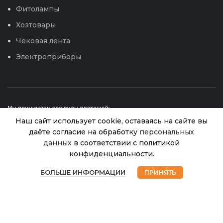
Фитолампы
Хозтовары
Чековая лента
Электроприборы
Наш сайт использует cookie, оставаясь на сайте вы
даёте согласие на обработку
персональных
данных
в соответствии с политикой
конфиденциальности.
Перчатки
© 2026
Интернет магазин Успех. ИП Хрипунов Сергей
В
0
Виниловые
585.00
₽
Александрович
наличии
БОЛЬШЕ ИНФОРМАЦИИ
ПРИНЯТЬ
ИНН 420800180243 / ОГРНИП 304420530300327
(S) /15/50
Магазин
Избранное
Корзина
Мой аккаунт
Все права защищены.
Персональные данные.
Сайт любезно предоставлен разработчиками
Web-студии
Вячеслава Круговых