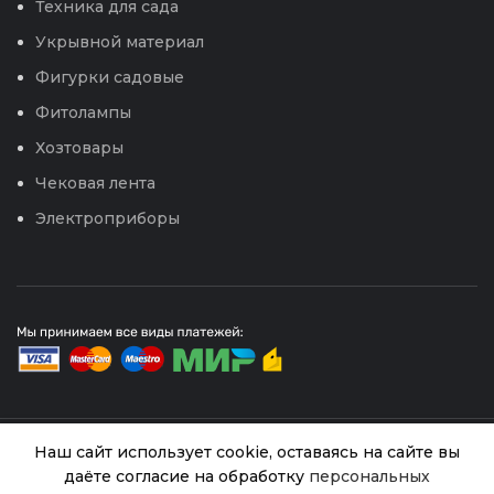
Техника для сада
Укрывной материал
Фигурки садовые
Фитолампы
Хозтовары
Чековая лента
Электроприборы
© 2026
Интернет магазин Успех. ИП Хрипунов Сергей
Наш сайт использует cookie, оставаясь на сайте вы
Александрович
даёте согласие на обработку
персональных
ИНН 420800180243 / ОГРНИП 304420530300327