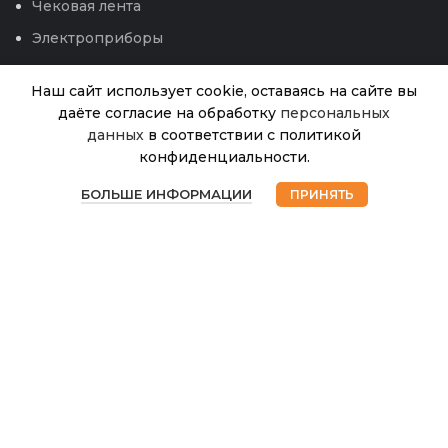
Чековая лента
Электроприборы
Наш сайт использует cookie, оставаясь на сайте вы
даёте согласие на обработку
персональных
данных
в соответствии с политикой
Ножовка
конфиденциальности.
садовая
1
В
0
270мм, в
наличии
БОЛЬШЕ ИНФОРМАЦИИ
ПРИНЯТЬ
150.00
₽
чехле
Магазин
Избранное
Корзина
Мой аккаунт
24-270
© 2026
Интернет магазин Успех. ИП Хрипунов Сергей
Александрович
ИНН 420800180243 / ОГРНИП 304420530300327
Все права защищены.
Персональные данные.
Сайт любезно предоставлен разработчиками
Web-студии
Вячеслава Круговых