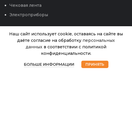
Чековая лента
Электроприборы
Наш сайт использует cookie, оставаясь на сайте вы
даёте согласие на обработку
персональных
данных
в соответствии с политикой
Вилка
конфиденциальности.
посадочная,
В
0
алюминиевый,
405.00
₽
наличии
БОЛЬШЕ ИНФОРМАЦИИ
ПРИНЯТЬ
прорезиненная
Магазин
Избранное
Корзина
Мой аккаунт
ручка (24-0073)
© 2026
Интернет магазин Успех. ИП Хрипунов Сергей
Александрович
ИНН 420800180243 / ОГРНИП 304420530300327
Все права защищены.
Персональные данные.
Сайт любезно предоставлен разработчиками
Web-студии
Вячеслава Круговых